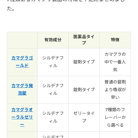
た。
医薬品タイ
有効成分
特徴
プ
カマグラの
シルデナフ
カマグラゴ
錠剤タイプ
中で一番人
ールド
ィル
気
普通の錠剤
シルデナフ
カマグラ発
錠剤タイプ
より吸収が
泡錠
ィル
早い
7種類のフ
カマグラオ
シルデナフ
ゼリータイ
ーラルゼリ
レーバーか
ィル
プ
ー
ら選べる
シルデナフ